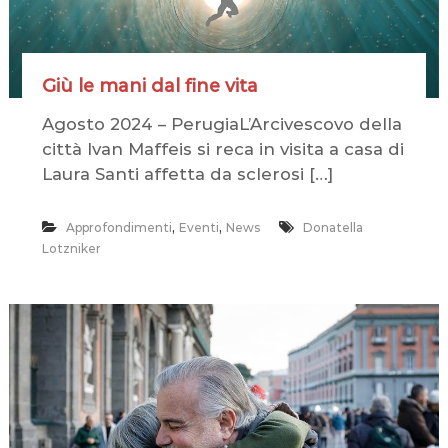
r
l
a
C
r
Giù le mani dal fine vita
e
m
Agosto 2024 – PerugiaL’Arcivescovo della
a
città Ivan Maffeis si reca in visita a casa di
z
i
Laura Santi affetta da sclerosi […]
o
n
e
,
,
Approfondimenti
Eventi
News
Donatella
Lotzniker