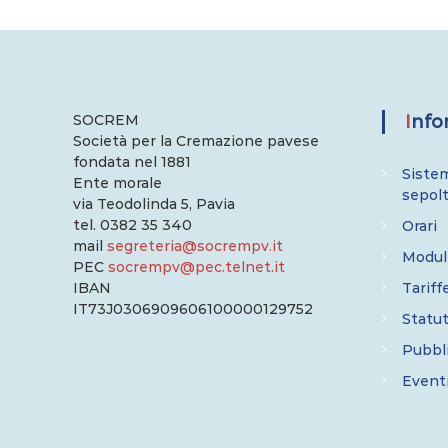
e
SOCREM
Inf
Società per la Cremazione pavese
fondata nel 1881
Sistem
Ente morale
sepol
via Teodolinda 5, Pavia
tel. 0382 35 340
Orari
mail
segreteria@socrempv.it
Modul
PEC
socrempv@pec.telnet.it
IBAN
Tariff
IT73J0306909606100000129752
Statu
Pubbli
Event