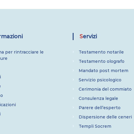
ormazioni
Servizi
a per rintracciare le
Testamento notarile
ture
Testamento olografo
Mandato post mortem
i
Servizio psicologico
e
Cerimonia del commiato
to
Consulenza legale
cazioni
Parere dell’esperto
i
Dispersione delle ceneri
Templi Socrem