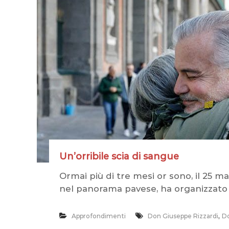
v
a
e
s
e
p
e
r
l
a
C
r
e
Un’orribile scia di sangue
m
a
Ormai più di tre mesi or sono, il 25 m
z
nel panorama pavese, ha organizzato 
i
o
,
Approfondimenti
Don Giuseppe Rizzardi
Do
n