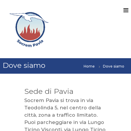
S
a
l
t
a
a
l
c
o
S
S
n
o
o
Dove siamo
t
c
Home
Dove siamo
c
e
i
n
r
e
t
u
e
à
t
Sede di Pavia
m
P
o
P
a
Socrem Pavia si trova in via
v
a
Teodolinda 5, nel centro della
e
v
s
città, zona a traffico limitato.
i
e
Puoi parcheggiare in via Lungo
p
a
e
Ticino Visconti, via Lungo Ticino