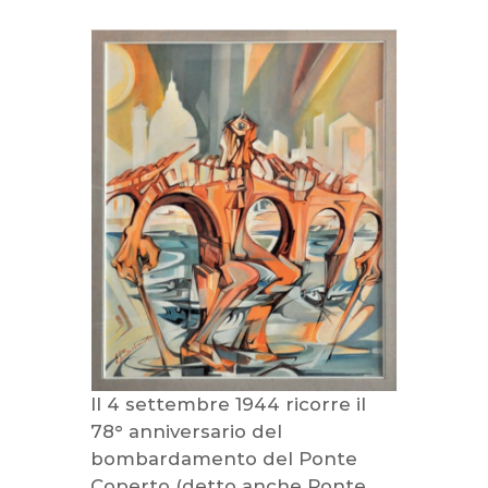
r
l
a
C
r
e
m
a
z
i
o
n
e
Il 4 settembre 1944 ricorre il
78° anniversario del
bombardamento del Ponte
Coperto (detto anche Ponte