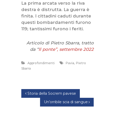
La prima arcata verso la riva
destra è distrutta. La guerra è
finita. I cittadini caduti durante
questi bombardamenti furono
119; tantissimi furono i feriti.
Articolo di Pietro Sbarra, tratto
da “
Il ponte”, settembre 2022
,
Approfondimenti
Pavia
Pietro
Sbarra
N
Storia della Socrem pavese
Un’orribile scia di sangue
a