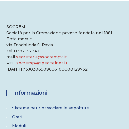
v
i
g
SOCREM
Società per la Cremazione pavese fondata nel 1881
Ente morale
a
via Teodolinda 5, Pavia
tel. 0382 35 340
z
mail
segreteria@socrempv.it
PEC
socrempv@pec.telnet.it
i
IBAN IT73J0306909606100000129752
o
n
Informazioni
e
Sistema per rintracciare le sepolture
Orari
a
Moduli