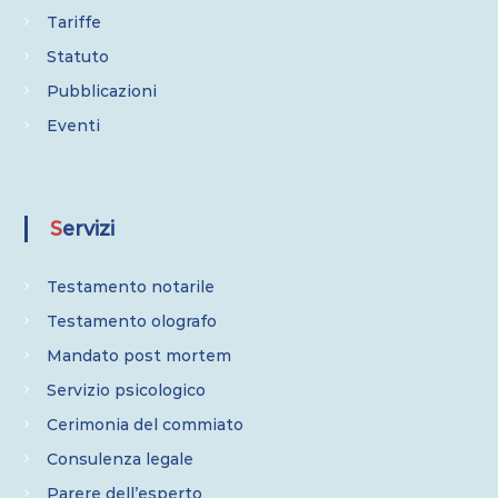
r
Tariffe
t
Statuto
Pubblicazioni
i
Eventi
c
o
Servizi
l
Testamento notarile
i
Testamento olografo
Mandato post mortem
Servizio psicologico
Cerimonia del commiato
Consulenza legale
Parere dell’esperto