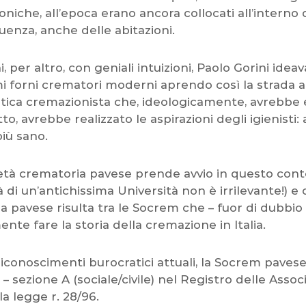
oniche, all’epoca erano ancora collocati all’interno 
uenza, anche delle abitazioni.
i, per altro, con geniali intuizioni, Paolo Gorini ide
i forni crematori moderni aprendo così la strada al
atica cremazionista che, ideologicamente, avrebbe e
tto, avrebbe realizzato le aspirazioni degli igienist
 più sano.
ietà crematoria pavese prende avvio in questo cont
à di un’antichissima Università non è irrilevante!) e o
a pavese risulta tra le Socrem che – fuor di dubbio
ente fare la storia della cremazione in Italia.
 riconoscimenti burocratici attuali, la Socrem pavese 
 – sezione A (sociale/civile) nel Registro delle Asso
lla legge r. 28/96.