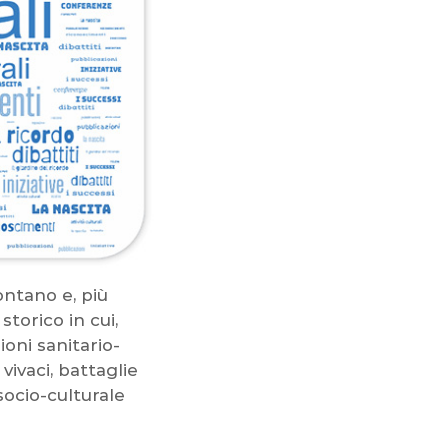
ontano e, più
torico in cui,
oni sanitario-
vivaci, battaglie
socio-culturale