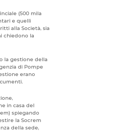
nciale (500 mila
tari e quelli
tti alla Società, sia
ni chiedono la
 la gestione della
Agenzia di Pompe
estione erano
ocumenti.
ione,
e in casa del
crem) spiegando
stire la Socrem
nza della sede,