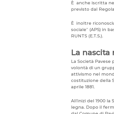
È anche iscritta ne
previsto dal Regola
È inoltre riconosc
sociale” (APS) in b
RUNTS (E.T.S.).
La nascita 
La Società Pavese 
volontà di un grup
attivismo nel mondo 
costituzione della 
aprile 1881.
All’inizi del 1900 
legna. Dopo il ferm
dal Comune di Pavi