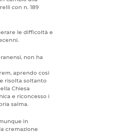
elli con n. 189
rare le difficoltà e
decenni.
eranensi, non ha
crem, aprendo così
te risolta soltanto
ella Chiesa
nica e riconcesso i
pria salma.
omunque in
alla cremazione