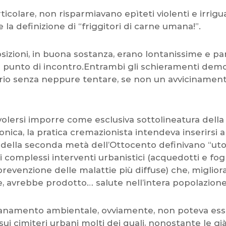
rticolare, non risparmiavano epìteti violenti e irrigu
 la definizione di “friggitori di carne umana!”.
osizioni, in buona sostanza, erano lontanissime e p
 punto di incontro.Entrambi gli schieramenti dem
sario senza neppure tentare, se non un avvicinamen
l volersi imporre come esclusiva sottolineatura della
ica, la pratica cremazionista intendeva inserirsi a 
 della seconda metà dell’Ottocento definivano “utopi
i complessi interventi urbanistici (acquedotti e fog
 prevenzione delle malattie più diffuse) che, miglior
e, avrebbe prodotto… salute nell’intera popolazion
risanamento ambientale, ovviamente, non poteva es
sui cimiteri urbani molti dei quali, nonostante le gi