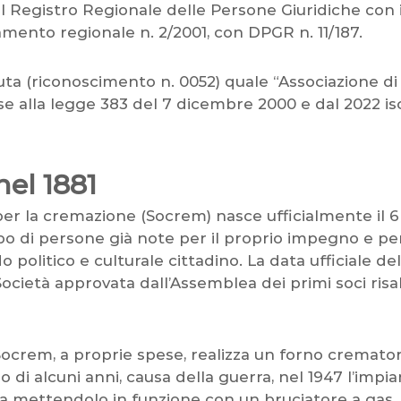
l Registro Regionale delle Persone Giuridiche con i
mento regionale n. 2/2001, con DPGR n. 11/187.
iuta (riconoscimento n. 0052) quale “Associazione 
ase alla legge 383 del 7 dicembre 2000 e dal 2022 isc
nel 1881
per la cremazione (Socrem) nasce ufficialmente il 6
po di persone già note per il proprio impegno e per
politico e culturale cittadino. La data ufficiale del
Società approvata dall’Assemblea dei primi soci risa
la Socrem, a proprie spese, realizza un forno cremato
o di alcuni anni, causa della guerra, nel 1947 l’impi
a mettendolo in funzione con un bruciatore a gas, 