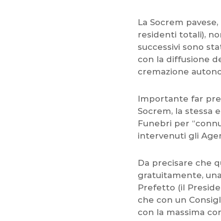
La Socrem pavese, p
residenti totali), n
successivi sono stat
con la diffusione de
cremazione autono
Importante far pre
Socrem, la stessa 
Funebri per “conn
intervenuti gli Age
Da precisare che qu
gratuitamente, una
Prefetto (il Presid
che con un Consigl
con la massima cor