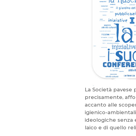
e
La Società pavese p
precisamente, affo
accanto alle scoper
igienico-ambientali,
ideologiche senza e
laico e di quello rel