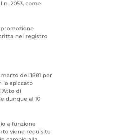
l n. 2053, come
di promozione
ritta nel registro
 marzo del 1881 per
 lo spiccato
l’Atto di
le dunque al 10
rio a funzione
anto viene requisito
in cambio alla