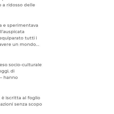
o a ridosso delle
ava e sperimentava
l’auspicata
quiparato tutti i
i: avere un mondo…
eso socio-culturale
ggi, di
 – hanno
è iscritta al foglio
ciazioni senza scopo