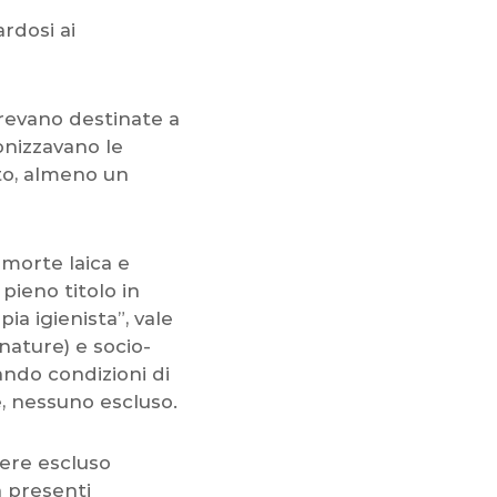
ardosi ai
arevano destinate a
onizzavano le
to, almeno un
 morte laica e
pieno titolo in
a igienista”, vale
nature) e socio-
ando condizioni di
e, nessuno escluso.
sere escluso
à presenti