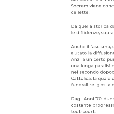
Socrem viene conces
cellette.
Da quella storica d
le diffidenze, sopr
Anche il fascismo, 
aiutato la diffusion
Anzi, a un certo p
una lunga paralisi n
nel secondo dopogue
Cattolica, la quale
funerali religiosi a
Dagli Anni ’70, d
costante progresso 
tout-court.