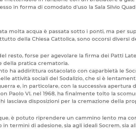
so in forma di comodato d’uso la Sala Silvio Quadr
ata molta acqua è passata sotto i ponti, ma per supe
attutto della Chiesa Cattolica, sono occorsi diversi 
del resto, forse per agevolare la firma dei Patti Lat
e della pratica crematoria.
unto ha addirittura ostacolato con caparbietà le So
elle attività sociali del Sodalizio, che si è lentamen
rra e, in particolare, con la successiva apertura d
 con Paolo VI, nel 1968, ha finalmente tolto la scomu
 chi lasciava disposizioni per la cremazione della pro
unque, è potuto riprendere un cammino lento ma c
in termini di adesione, sia agli ideali Socrem, sia 