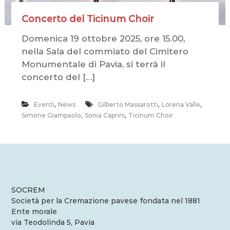
r
l
Concerto del Ticinum Choir
a
C
Domenica 19 ottobre 2025, ore 15.00,
r
nella Sala del commiato del Cimitero
e
m
Monumentale di Pavia, si terrà il
a
concerto del […]
z
i
o
,
,
,
Eventi
News
Gilberto Massarotti
Lorena Valle
n
,
,
Simone Giampaolo
Sonia Caprini
Ticinum Choir
e
SOCREM
Società per la Cremazione pavese fondata nel 1881
Ente morale
via Teodolinda 5, Pavia