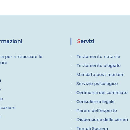
ormazioni
Servizi
a per rintracciare le
Testamento notarile
ture
Testamento olografo
Mandato post mortem
i
Servizio psicologico
e
Cerimonia del commiato
to
Consulenza legale
cazioni
Parere dell’esperto
i
Dispersione delle ceneri
Templi Socrem