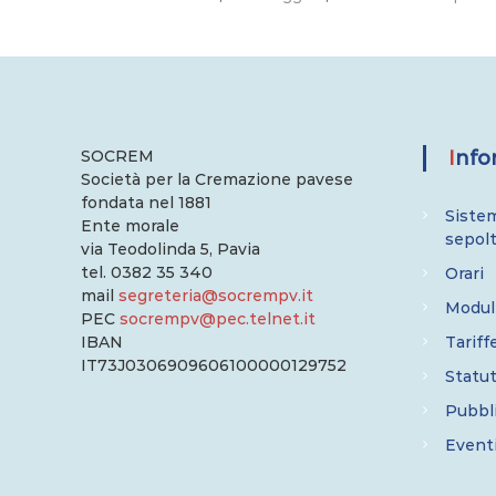
e
SOCREM
Inf
Società per la Cremazione pavese
fondata nel 1881
Sistem
Ente morale
sepol
via Teodolinda 5, Pavia
tel. 0382 35 340
Orari
mail
segreteria@socrempv.it
Modul
PEC
socrempv@pec.telnet.it
IBAN
Tariff
IT73J0306909606100000129752
Statu
Pubbli
Event