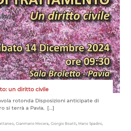
: un diritto civile
avola rotonda Disposizioni anticipate di
o si terrà a Pavia, […]
,
,
,
,
attaneo
Gianmario Mocera
Giorgio Boatti
Mario Spadini